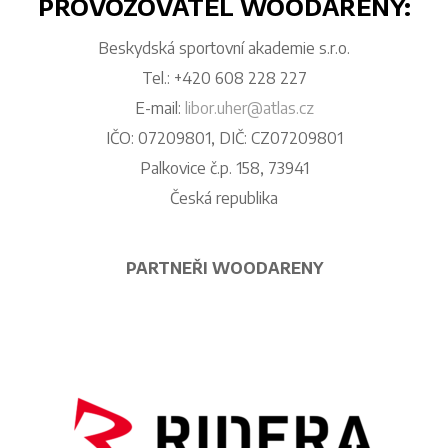
PROVOZOVATEL WOODARÉNY:
Beskydská sportovní akademie s.r.o.
Tel.: +420 608 228 227
E-mail:
libor.uher@atlas.cz
IČO: 07209801, DIČ: CZ07209801
Palkovice č.p. 158, 73941
Česká republika
PARTNEŘI WOODARENY